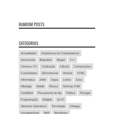
RANDOM POSTS
CATEGORIAS
Actualidades
Arquitectura de Computadores
Astronomia
Biografias
Blogue
C++
Cinema e TV
Civilização
Ciência
Conspirações
Curiosidades
Electrotecnia
História
HTML
Informática
JAVA
Jogos
Letras
Linux
Mitologia
Mobile
Música
Notícias O4M
Out4Mind
Pensamento do dia
Política
Portugal
Programação
Religião
Sci-Fi
Sistemas Operativos
Tecnologia
Ufologia
Uncategorized
Web
Wordpress