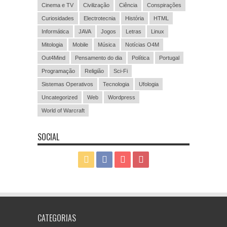
Cinema e TV
Civilização
Ciência
Conspirações
Curiosidades
Electrotecnia
História
HTML
Informática
JAVA
Jogos
Letras
Linux
Mitologia
Mobile
Música
Notícias O4M
Out4Mind
Pensamento do dia
Política
Portugal
Programação
Religião
Sci-Fi
Sistemas Operativos
Tecnologia
Ufologia
Uncategorized
Web
Wordpress
World of Warcraft
SOCIAL
CATEGORIAS