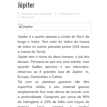
Júpiter
Posted by:
João Fernandes
in
Astronomia
,
Sci-Fi
06/11/2016
Júpiter é o quinto planeta a contar do Sol e de
longe o maior. Tem mais do dobro da massa
de todos os outros planetas juntos (318 vezes
a massa da Terra).
Júpiter tem o nome do deus romano, o pai dos
deuses. Pensava-se que era uma estrela, mas
quando Galileu apontou o seu telescópio,
observou as 4 grandes luas de Júpiter: Io,
Europa, Ganimedes e Calisto.
Tal com os planetas gasosos não têm
superfície sólida, o seu material gasoso
simplesmente fica mais denso de acordo com
a profundidade. Composto por cerca de 90%
de hidrogénio e 10% de hélio com traços de
metano, água, amónia e “rocha”