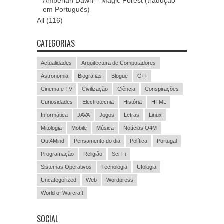
Amberian Dawn – Magic Forest (tradução
em Português)
All (116)
CATEGORIAS
Actualidades
Arquitectura de Computadores
Astronomia
Biografias
Blogue
C++
Cinema e TV
Civilização
Ciência
Conspirações
Curiosidades
Electrotecnia
História
HTML
Informática
JAVA
Jogos
Letras
Linux
Mitologia
Mobile
Música
Notícias O4M
Out4Mind
Pensamento do dia
Política
Portugal
Programação
Religião
Sci-Fi
Sistemas Operativos
Tecnologia
Ufologia
Uncategorized
Web
Wordpress
World of Warcraft
SOCIAL