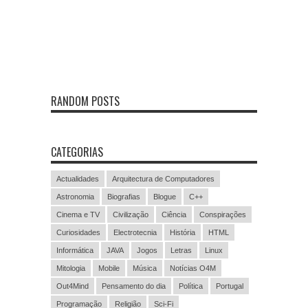
RANDOM POSTS
CATEGORIAS
Actualidades
Arquitectura de Computadores
Astronomia
Biografias
Blogue
C++
Cinema e TV
Civilização
Ciência
Conspirações
Curiosidades
Electrotecnia
História
HTML
Informática
JAVA
Jogos
Letras
Linux
Mitologia
Mobile
Música
Notícias O4M
Out4Mind
Pensamento do dia
Política
Portugal
Programação
Religião
Sci-Fi