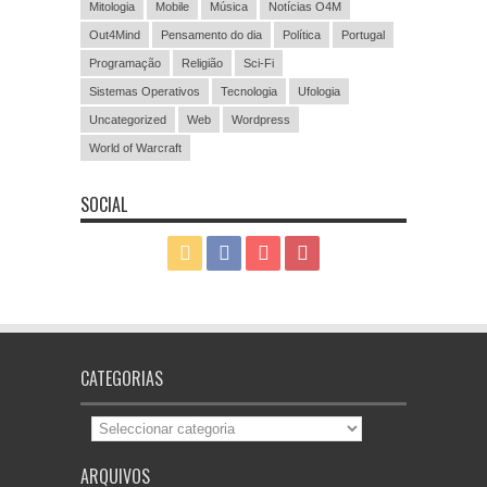
Mitologia
Mobile
Música
Notícias O4M
Out4Mind
Pensamento do dia
Política
Portugal
Programação
Religião
Sci-Fi
Sistemas Operativos
Tecnologia
Ufologia
Uncategorized
Web
Wordpress
World of Warcraft
SOCIAL
CATEGORIAS
Categorias
ARQUIVOS