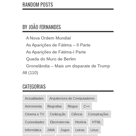
RANDOM POSTS
BY JOÃO FERNANDES
A Nova Ordem Mundial
As Aparições de Fátima – II Parte
As Aparições de Fátima-I Parte
Queda do Muro de Berlim
Gronelândia – Mais um disparate de Trump
All (110)
CATEGORIAS
Actualidades
Arquitectura de Computadores
Astronomia
Biografias
Blogue
C++
Cinema e TV
Civilização
Ciência
Conspirações
Curiosidades
Electrotecnia
História
HTML
Informática
JAVA
Jogos
Letras
Linux