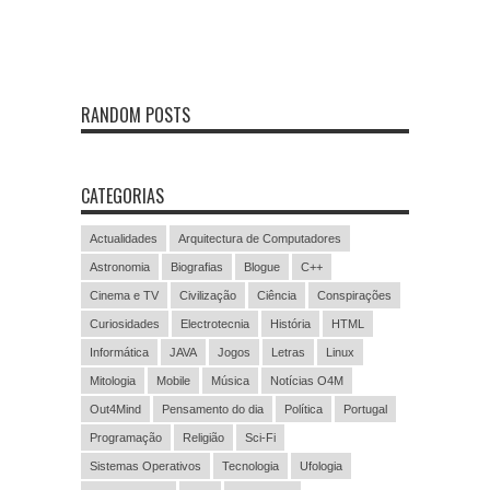
RANDOM POSTS
CATEGORIAS
Actualidades
Arquitectura de Computadores
Astronomia
Biografias
Blogue
C++
Cinema e TV
Civilização
Ciência
Conspirações
Curiosidades
Electrotecnia
História
HTML
Informática
JAVA
Jogos
Letras
Linux
Mitologia
Mobile
Música
Notícias O4M
Out4Mind
Pensamento do dia
Política
Portugal
Programação
Religião
Sci-Fi
Sistemas Operativos
Tecnologia
Ufologia