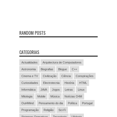
RANDOM POSTS
CATEGORIAS
Actualidades
Arquitectura de Computadores
Astronomia
Biografias
Blogue
C++
Cinema e TV
Civilização
Ciência
Conspirações
Curiosidades
Electrotecnia
História
HTML
Informática
JAVA
Jogos
Letras
Linux
Mitologia
Mobile
Música
Notícias O4M
Out4Mind
Pensamento do dia
Política
Portugal
Programação
Religião
Sci-Fi
Sistemas Operativos
Tecnologia
Ufologia