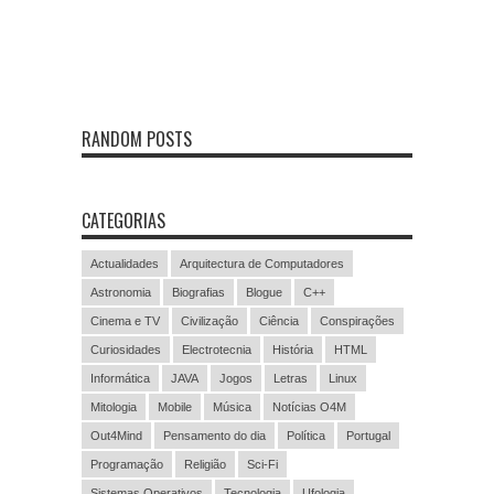
RANDOM POSTS
CATEGORIAS
Actualidades
Arquitectura de Computadores
Astronomia
Biografias
Blogue
C++
Cinema e TV
Civilização
Ciência
Conspirações
Curiosidades
Electrotecnia
História
HTML
Informática
JAVA
Jogos
Letras
Linux
Mitologia
Mobile
Música
Notícias O4M
Out4Mind
Pensamento do dia
Política
Portugal
Programação
Religião
Sci-Fi
Sistemas Operativos
Tecnologia
Ufologia