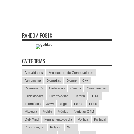
RANDOM POSTS
CATEGORIAS
Actualidades
Arquitectura de Computadores
Astronomia
Biografias
Blogue
C++
Cinema e TV
Civilização
Ciência
Conspirações
Curiosidades
Electrotecnia
História
HTML
Informática
JAVA
Jogos
Letras
Linux
Mitologia
Mobile
Música
Notícias O4M
Out4Mind
Pensamento do dia
Política
Portugal
Programação
Religião
Sci-Fi