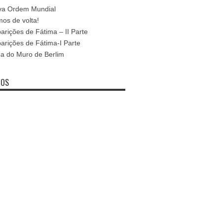
va Ordem Mundial
os de volta!
arições de Fátima – II Parte
arições de Fátima-I Parte
a do Muro de Berlim
IOS