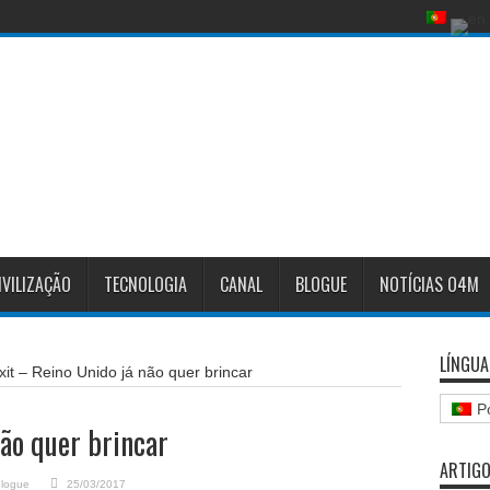
IVILIZAÇÃO
TECNOLOGIA
CANAL
BLOGUE
NOTÍCIAS O4M
LÍNGUA
xit – Reino Unido já não quer brincar
P
não quer brincar
ARTIGO
logue
25/03/2017