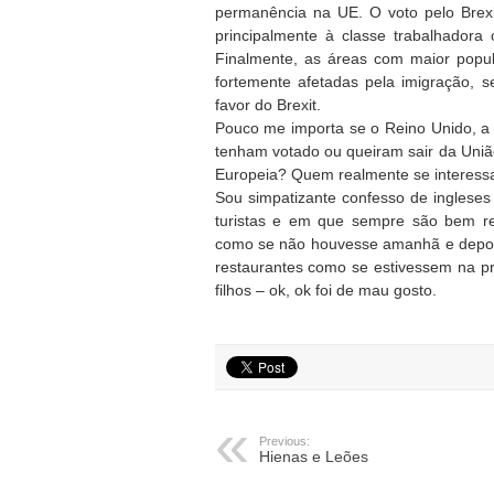
permanência na UE. O voto pelo Brexi
principalmente à classe trabalhador
Finalmente, as áreas com maior popul
fortemente afetadas pela imigração,
favor do Brexit.
Pouco me importa se o Reino Unido, a 
tenham votado ou queiram sair da Uniã
Europeia? Quem realmente se interess
Sou simpatizante confesso de ingleses
turistas e em que sempre são bem r
como se não houvesse amanhã e depois
restaurantes como se estivessem na pr
filhos – ok, ok foi de mau gosto.
Previous:
Hienas e Leões