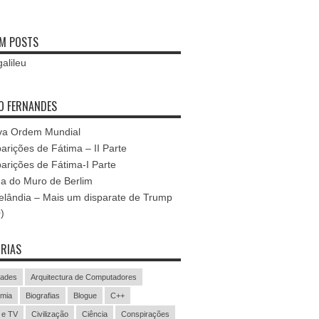
M POSTS
O FERNANDES
va Ordem Mundial
arições de Fátima – II Parte
arições de Fátima-I Parte
a do Muro de Berlim
lândia – Mais um disparate de Trump
)
RIAS
dades
Arquitectura de Computadores
mia
Biografias
Blogue
C++
 e TV
Civilização
Ciência
Conspirações