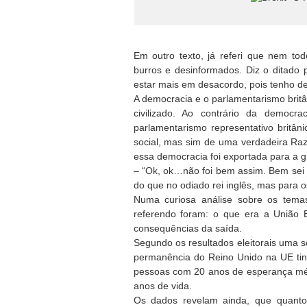
Em outro texto, já referi que nem t
burros e desinformados. Diz o ditado
estar mais em desacordo, pois tenho de
A democracia e o parlamentarismo bri
civilizado. Ao contrário da democr
parlamentarismo representativo britâni
social, mas sim de uma verdadeira Ra
essa democracia foi exportada para a 
– “Ok, ok…não foi bem assim. Bem sei
do que no odiado rei inglês, mas para os
Numa curiosa análise sobre os temas
referendo foram: o que era a União 
consequências da saída.
Segundo os resultados eleitorais uma
permanência do Reino Unido na UE tin
pessoas com 20 anos de esperança méd
anos de vida.
Os dados revelam ainda, que quanto