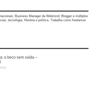
nacionais; Business Manager da Webmind; Blogger e múltiplos
ias, tecnologia, História e política. Trabalha como freelancer
a: o beco sem saída –
I
/2016