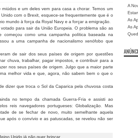
A No
de miúdos e um deles vem para casa a chorar. Temos um
Estam
o Unido com o Brexit, esquece-se frequentemente que é o
As Ap
io mundo à força da Royal Navy e a forçar a emigração.
As Ap
 votado para sair da União Europeia. O problema são as
Qued
ue começou como uma campanha política baseada na
assou a uma campanha de nacionalismo xenófobo que
ANÚNC
iveram de sair dos seus países de origem por questões
r chuva, trabalhar, pagar impostos, e contribuir para a
zer nos seus países de origem. Julgo que a maior parte
uma melhor vida e que, agora, não sabem bem o que o
 dizer que troca o Sol da Caparica pela chuvosa costa
inda no tempo da chamada Guerra-Fria e assisti ao
elos reis navegadores portugueses: Globalização. Mas
tade de se fechar de novo, muito semelhante aquela
ue após o convívio e as patuscadas, se revelou não ser