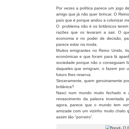
Por vezes a política parece um jogo 
amigo que já não quer brincar. O Rein
país que é porque andou a colonizar me
O problema não é os britânicos terem
razões que os levaram a sair. O q
economia e no poder de decisão, p
parece estar na moda.
Muitos emigrantes no Reino Unido, t
económicas e que foram para lá apanha
sociedade porque não o conseguiam fa
daqueles que emigram, o fazem por 
futuro lhes reserva.
Sinceramente, quem genuinamente pode
britânica?
Nasci num mundo muito fechado e a
renascimento da palavra inventada p
agora, parece que o mundo tem von
amizade com um vizinho muito chato q
assim tão “porreiro”.