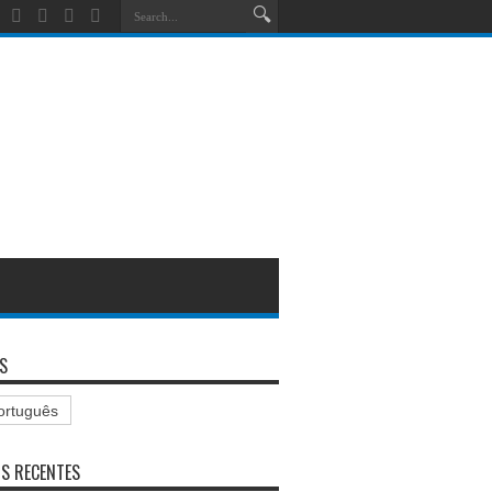
S
ortuguês
S RECENTES