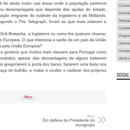
t foi ainda maior nas áreas onde a população pertence
Curiosi
a ou desempregada que depende das ajudas do estado.
Informá
ação imigrante do sudeste da Inglaterra e de Midlands,
Mitologi
 segundo o The Telegraph, foram as que mais votaram a
Out4Mi
Grã-Bretanha, a Inglaterra ou como lhe queiram chamar,
Progra
o Europeia. O que interessa a saída de um país da União
Sistema
a pela União Europeia?
Uncateg
 e gostaria que muitos mais viessem para Portugal como
ecebidos, apesar das desvantagens de alguns beberem
World o
 gregoriarem à porta dos bares, fazerem uma festa nos
aça do bulhão, e matar e ocultar o cadáver dos próprios
SOCIAL
Next:
Em defesa do Presidente do
eurogrupo