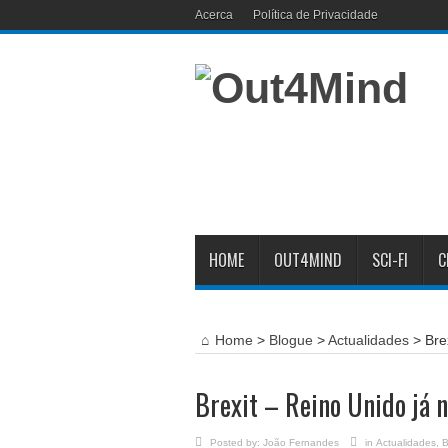
Acerca
Política de Privacidade
HOME
OUT4MIND
SCI-FI
C
Home
>
Blogue
>
Actualidades
>
Bre
Brexit – Reino Unido já 
Posted by:
João Fernandes
in
Actualidades
,
B