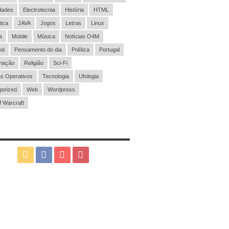
dades
Electrotecnia
História
HTML
tica
JAVA
Jogos
Letras
Linux
a
Mobile
Música
Notícias O4M
nd
Pensamento do dia
Política
Portugal
mação
Religião
Sci-Fi
s Operativos
Tecnologia
Ufologia
orized
Web
Wordpress
f Warcraft