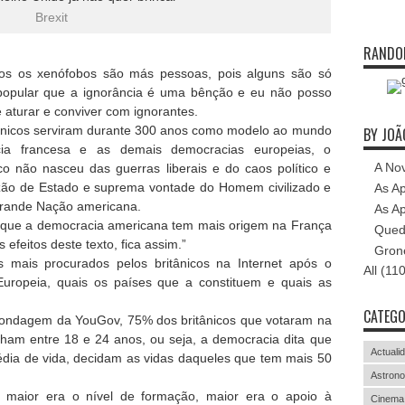
Brexit
RANDO
odos os xenófobos são más pessoas, pois alguns são só
 popular que a ignorância é uma bênção e eu não posso
 aturar e conviver com ignorantes.
tânicos serviram durante 300 anos como modelo ao mundo
BY JOÃ
acia francesa e as demais democracias europeias, o
A No
co não nasceu das guerras liberais e do caos político e
zão de Estado e suprema vontade do Homem civilizado e
As Ap
grande Nação americana.
As Ap
 que a democracia americana tem mais origem na França
Qued
 efeitos deste texto, fica assim.”
Grone
 mais procurados pelos britânicos na Internet após o
All (110
Europeia, quais os países que a constituem e quais as
CATEGO
 sondagem da YouGov, 75% dos britânicos que votaram na
ham entre 18 e 24 anos, ou seja, a democracia dita que
Actuali
ia de vida, decidam as vidas daqueles que tem mais 50
Astrono
 maior era o nível de formação, maior era o apoio à
Cinema