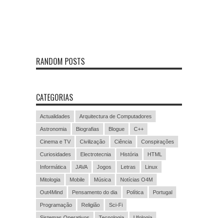
RANDOM POSTS
CATEGORIAS
Actualidades
Arquitectura de Computadores
Astronomia
Biografias
Blogue
C++
Cinema e TV
Civilização
Ciência
Conspirações
Curiosidades
Electrotecnia
História
HTML
Informática
JAVA
Jogos
Letras
Linux
Mitologia
Mobile
Música
Notícias O4M
Out4Mind
Pensamento do dia
Política
Portugal
Programação
Religião
Sci-Fi
Sistemas Operativos
Tecnologia
Ufologia