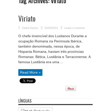
Tag Archives:
viriato
Viriato
Carlos Santos
22/03/2014
Leave a comment
O chefe invencível dos Lusitanos Durante a
ocupação Romana na Península Ibérica,
também denominada, nessa época, de
Hispania Romana, haviam três províncias
Romanas: Bética, Lusitânia e Tarraconense. A
famosa Lusitânia era uma ...
Read More »
LÍNGUAS