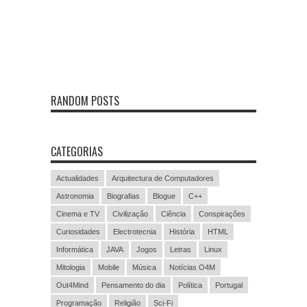
RANDOM POSTS
CATEGORIAS
Actualidades
Arquitectura de Computadores
Astronomia
Biografias
Blogue
C++
Cinema e TV
Civilização
Ciência
Conspirações
Curiosidades
Electrotecnia
História
HTML
Informática
JAVA
Jogos
Letras
Linux
Mitologia
Mobile
Música
Notícias O4M
Out4Mind
Pensamento do dia
Política
Portugal
Programação
Religião
Sci-Fi