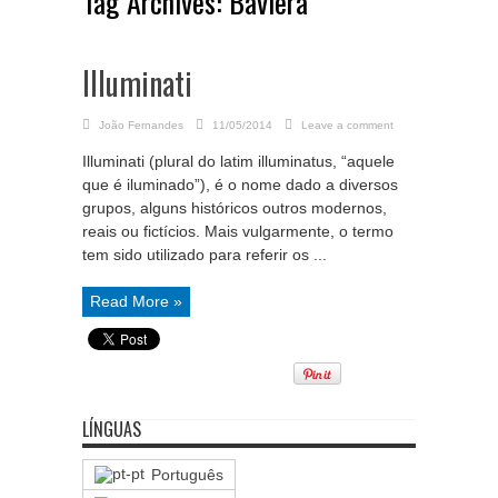
Tag Archives:
Baviera
Illuminati
João Fernandes
11/05/2014
Leave a comment
Illuminati (plural do latim illuminatus, “aquele
que é iluminado”), é o nome dado a diversos
grupos, alguns históricos outros modernos,
reais ou fictícios. Mais vulgarmente, o termo
tem sido utilizado para referir os ...
Read More »
LÍNGUAS
Português