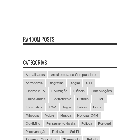
RANDOM POSTS
CATEGORIAS
Actualidades
Arquitectura de Computadores
Astronomia
Biografias
Blogue
C++
Cinema e TV
Civilização
Ciência
Conspirações
Curiosidades
Electrotecnia
História
HTML
Informática
JAVA
Jogos
Letras
Linux
Mitologia
Mobile
Música
Notícias O4M
Out4Mind
Pensamento do dia
Política
Portugal
Programação
Religião
Sci-Fi
Sistemas Operativos
Tecnologia
Ufologia