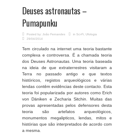
Deuses astronautas –
Pumapunku
Posted by:
João Fernandes
in
Sci-Fi
,
Ufologia
29/04/2014
Tem circulado na internet uma teoria bastante
complexa e controversa. É a chamada teoria
dos Deuses Astronautas. Uma teoria baseada
na ideia de que extraterrestres visitaram a
Terra no passado antigo e que textos
históricos, registos arqueológicos e várias
lendas contêm evidências deste contacto. Esta
teoria foi popularizada por autores como Erich
von Däniken e Zecharia Sitchin. Muitas das
provas apresentadas pelos defensores desta
teoria são artefatos arqueológicos,
monumentos megalipticos, lendas, mitos e
histórias que são interpretados de acordo com
a mesma.