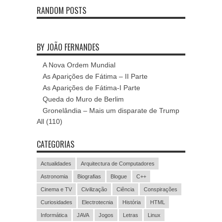
RANDOM POSTS
BY JOÃO FERNANDES
A Nova Ordem Mundial
As Aparições de Fátima – II Parte
As Aparições de Fátima-I Parte
Queda do Muro de Berlim
Gronelândia – Mais um disparate de Trump
All (110)
CATEGORIAS
Actualidades
Arquitectura de Computadores
Astronomia
Biografias
Blogue
C++
Cinema e TV
Civilização
Ciência
Conspirações
Curiosidades
Electrotecnia
História
HTML
Informática
JAVA
Jogos
Letras
Linux