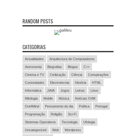
RANDOM POSTS
CATEGORIAS
Actualidades
Arquitectura de Computadores
Astronomia
Biografias
Blogue
C++
Cinema e TV
Civilização
Ciência
Conspirações
Curiosidades
Electrotecnia
História
HTML
Informática
JAVA
Jogos
Letras
Linux
Mitologia
Mobile
Música
Notícias O4M
Out4Mind
Pensamento do dia
Política
Portugal
Programação
Religião
Sci-Fi
Sistemas Operativos
Tecnologia
Ufologia
Uncategorized
Web
Wordpress