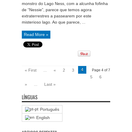
monstro do Lago Ness, com a alcunha fofinha
de “Nessie”, parece que temos agora
extraterrestres a passearem por este
misterioso lago. Ao que parece, ...
Read More »
4
« First
...
«
2
3
Page 4 of 7
5
6
»
...
Last »
LÍNGUAS
Português
English