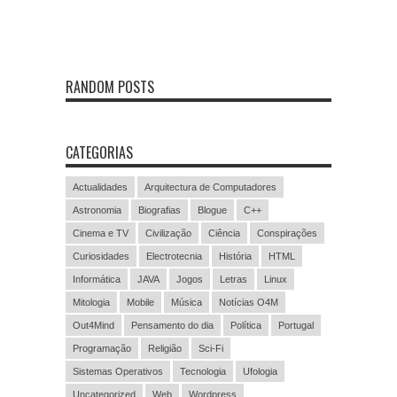
RANDOM POSTS
CATEGORIAS
Actualidades
Arquitectura de Computadores
Astronomia
Biografias
Blogue
C++
Cinema e TV
Civilização
Ciência
Conspirações
Curiosidades
Electrotecnia
História
HTML
Informática
JAVA
Jogos
Letras
Linux
Mitologia
Mobile
Música
Notícias O4M
Out4Mind
Pensamento do dia
Política
Portugal
Programação
Religião
Sci-Fi
Sistemas Operativos
Tecnologia
Ufologia
Uncategorized
Web
Wordpress