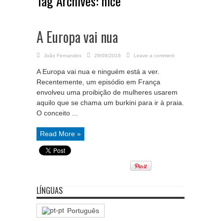
Tag Archives:
nice
A Europa vai nua
João Fernandes
29/08/2016
Leave a comment
A Europa vai nua e ninguém está a ver.
Recentemente, um episódio em França
envolveu uma proibição de mulheres usarem
aquilo que se chama um burkini para ir à praia.
O conceito ...
Read More »
LÍNGUAS
Português