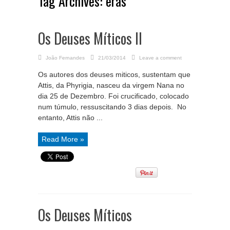
Tag Archives:
eras
Os Deuses Míticos II
João Fernandes
21/03/2014
Leave a comment
Os autores dos deuses miticos, sustentam que
Attis, da Phyrigia, nasceu da virgem Nana no
dia 25 de Dezembro. Foi crucificado, colocado
num túmulo, ressuscitando 3 dias depois. No
entanto, Attis não ...
Read More »
Os Deuses Míticos