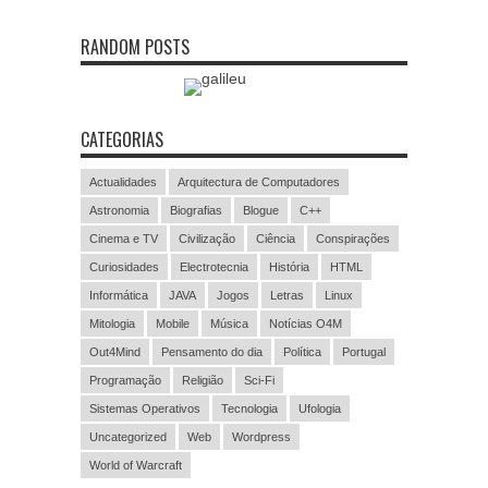
RANDOM POSTS
CATEGORIAS
Actualidades
Arquitectura de Computadores
Astronomia
Biografias
Blogue
C++
Cinema e TV
Civilização
Ciência
Conspirações
Curiosidades
Electrotecnia
História
HTML
Informática
JAVA
Jogos
Letras
Linux
Mitologia
Mobile
Música
Notícias O4M
Out4Mind
Pensamento do dia
Política
Portugal
Programação
Religião
Sci-Fi
Sistemas Operativos
Tecnologia
Ufologia
Uncategorized
Web
Wordpress
World of Warcraft