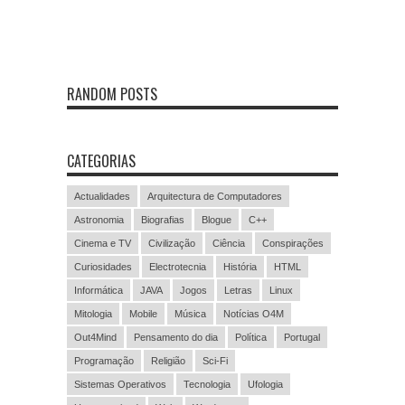
RANDOM POSTS
CATEGORIAS
Actualidades
Arquitectura de Computadores
Astronomia
Biografias
Blogue
C++
Cinema e TV
Civilização
Ciência
Conspirações
Curiosidades
Electrotecnia
História
HTML
Informática
JAVA
Jogos
Letras
Linux
Mitologia
Mobile
Música
Notícias O4M
Out4Mind
Pensamento do dia
Política
Portugal
Programação
Religião
Sci-Fi
Sistemas Operativos
Tecnologia
Ufologia