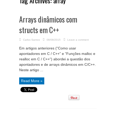
Tag Archives:
array
Arrays dinâmicos com
structs em C++
Carlos Santos
08/08/2015
Leave a comment
Em artigos anteriores (“Como usar
apontadores em C / C++” e “Funções malloc e
realloc em C / C++“) abordei a questão dos
apontadores e de arrays dinâmicos em C/C++.
Neste artigo ...
Read More »