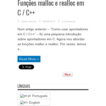
Funções malloc e realloc em
C / C++
Carlos Santos
06/08/2015
2 Comments
Num artigo anterior – “Como usar apontadores
em C / C++” – fiz uma pequena introdução
sobre apontadores em C. Agora vou abordar
as funções malloc e realloc. Por vezes, temos
a ...
Read More »
LÍNGUAS
Português
English