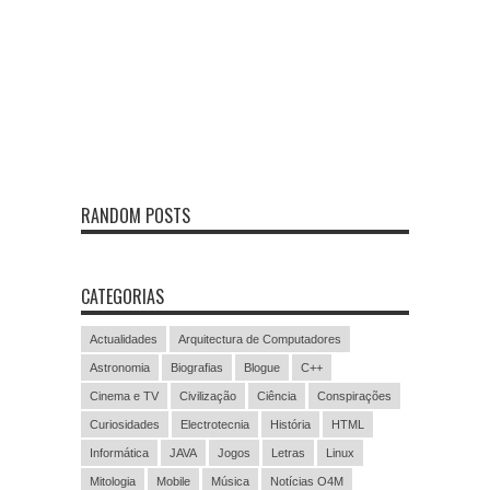
RANDOM POSTS
CATEGORIAS
Actualidades
Arquitectura de Computadores
Astronomia
Biografias
Blogue
C++
Cinema e TV
Civilização
Ciência
Conspirações
Curiosidades
Electrotecnia
História
HTML
Informática
JAVA
Jogos
Letras
Linux
Mitologia
Mobile
Música
Notícias O4M